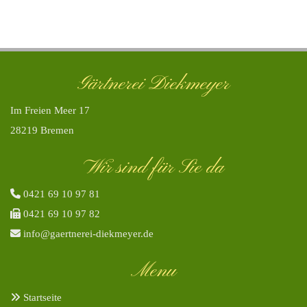
Gärtnerei Diekmeyer
Im Freien Meer 17
28219 Bremen
Wir sind für Sie da

0421 69 10 97 81

0421 69 10 97 82

info@gaertnerei-diekmeyer.de
Menu

Startseite